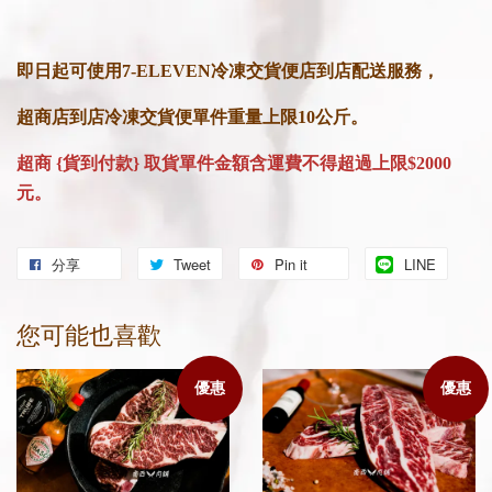
即日起可使用7-ELEVEN冷凍交貨便店到店配送服務，
超商店到店冷凍交貨便單件重量上限10公斤。
超商 {貨到付款} 取貨單件金額
含運費不得超過上限$2000
元。
分享
Tweet
Pin it
LINE
您可能也喜歡
優惠
優惠